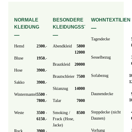
NORMALE
BESONDERE
WOHNTEXTILIEN
KLEIDUNG
KLEIDUNGSSTÜCKE
Tagesdecke
Hemd
2300
Abendkleid
5800 -
12000
Sesselbezug
Bluse
1950
Brautkleid
20000
Hose
3900
Sofabezug
1
Brautschleier
7500
1
Sakko
3900
Skianzug
14000
Daunendecke
Wintermantel
5500 -
1
7800
Talar
7000
Steppdecke (nicht
Weste
3500 -
Smoking /
8500
Daunen)
6150
Frack (Hose,
Jacke)
Vorhang
Rock
3900 -