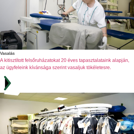
Vasalás
A kitisztított felsőruházatokat 20 éves tapasztalataink alapján,
az ügyfeleink kívánsága szerint vasaljuk tökéletesre.