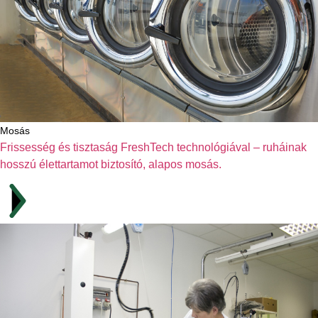
Mosás
Frissesség és tisztaság FreshTech technológiával – ruháinak
hosszú élettartamot biztosító, alapos mosás.