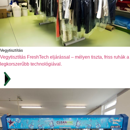
Vegytisztítás
Vegytisztítás FreshTech eljárással – mélyen tiszta, friss ruhák a
legkorszerűbb technológiával.