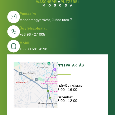
Postacím
Mosonmagyaróvár, Juhar utca 7.
Ügyfélszolgálat
+36 96 427 005
Mobil
+36 30 681 4198
NYITVATARTÁS
Hétfő - Péntek
8:00 - 16:00
Szombat
8:00 - 12:00