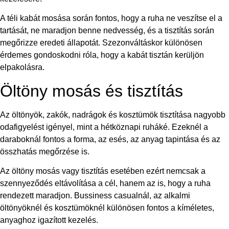
A téli kabát mosása során fontos, hogy a ruha ne veszítse el a
tartását, ne maradjon benne nedvesség, és a tisztítás során
megőrizze eredeti állapotát. Szezonváltáskor különösen
érdemes gondoskodni róla, hogy a kabát tisztán kerüljön
elpakolásra.
Öltöny mosás és tisztítás
Az öltönyök, zakók, nadrágok és kosztümök tisztítása nagyobb
odafigyelést igényel, mint a hétköznapi ruháké. Ezeknél a
daraboknál fontos a forma, az esés, az anyag tapintása és az
összhatás megőrzése is.
Az öltöny mosás vagy tisztítás esetében ezért nemcsak a
szennyeződés eltávolítása a cél, hanem az is, hogy a ruha
rendezett maradjon. Bussiness casualnál, az alkalmi
öltönyöknél és kosztümöknél különösen fontos a kíméletes,
anyaghoz igazított kezelés.