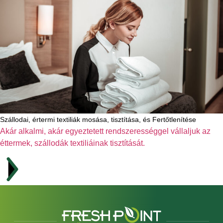
Szállodai, értermi textiliák mosása, tisztítása, és Fertőtlenítése
Akár alkalmi, akár egyeztetett rendszerességgel vállaljuk az
éttermek, szállodák textiliáinak tisztítását.