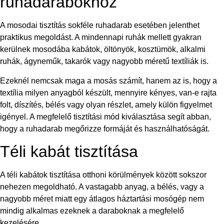
ruhadarabokhoz
A mosodai tisztítás sokféle ruhadarab esetében jelenthet
praktikus megoldást. A mindennapi ruhák mellett gyakran
kerülnek mosodába kabátok, öltönyök, kosztümök, alkalmi
ruhák, ágyneműk, takarók vagy nagyobb méretű textíliák is.
Ezeknél nemcsak maga a mosás számít, hanem az is, hogy a
textília milyen anyagból készült, mennyire kényes, van-e rajta
folt, díszítés, bélés vagy olyan részlet, amely külön figyelmet
igényel. A megfelelő tisztítási mód kiválasztása segít abban,
hogy a ruhadarab megőrizze formáját és használhatóságát.
Téli kabát tisztítása
A téli kabátok tisztítása otthoni körülmények között sokszor
nehezen megoldható. A vastagabb anyag, a bélés, vagy a
nagyobb méret miatt egy átlagos háztartási mosógép nem
mindig alkalmas ezeknek a daraboknak a megfelelő
kezelésére.