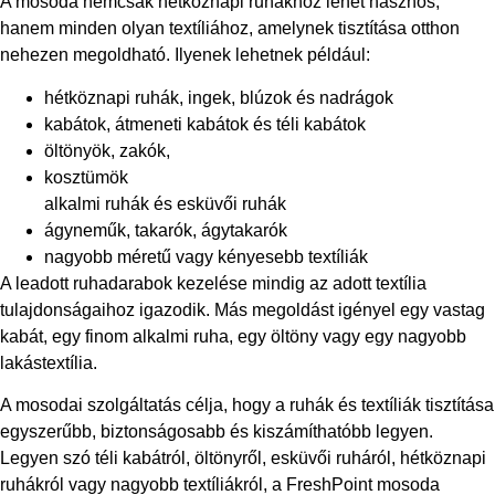
A mosoda nemcsak hétköznapi ruhákhoz lehet hasznos,
hanem minden olyan textíliához, amelynek tisztítása otthon
nehezen megoldható. Ilyenek lehetnek például:
hétköznapi ruhák, ingek, blúzok és nadrágok
kabátok, átmeneti kabátok és téli kabátok
öltönyök, zakók,
kosztümök
alkalmi ruhák és esküvői ruhák
ágyneműk, takarók, ágytakarók
nagyobb méretű vagy kényesebb textíliák
A leadott ruhadarabok kezelése mindig az adott textília
tulajdonságaihoz igazodik. Más megoldást igényel egy vastag
kabát, egy finom alkalmi ruha, egy öltöny vagy egy nagyobb
lakástextília.
A mosodai szolgáltatás célja, hogy a ruhák és textíliák tisztítása
egyszerűbb, biztonságosabb és kiszámíthatóbb legyen.
Legyen szó téli kabátról, öltönyről, esküvői ruháról, hétköznapi
ruhákról vagy nagyobb textíliákról, a FreshPoint mosoda