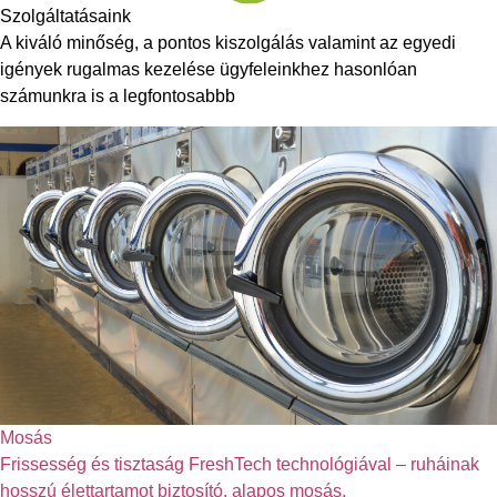
Szolgáltatásaink
A kiváló minőség, a pontos kiszolgálás valamint az egyedi
igények rugalmas kezelése ügyfeleinkhez hasonlóan
számunkra is a legfontosabbb
Mosás
Frissesség és tisztaság FreshTech technológiával – ruháinak
hosszú élettartamot biztosító, alapos mosás.