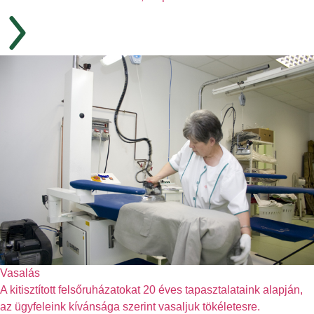
Vasalás
A kitisztított felsőruházatokat 20 éves tapasztalataink alapján,
az ügyfeleink kívánsága szerint vasaljuk tökéletesre.