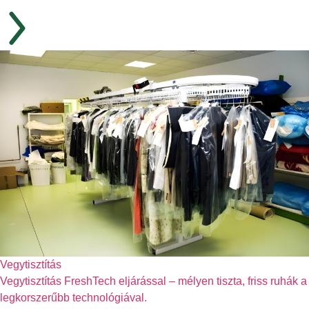
Vegytisztítás
Vegytisztítás FreshTech eljárással – mélyen tiszta, friss ruhák a
legkorszerűbb technológiával.