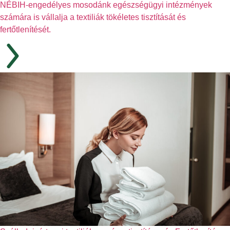
NÉBIH-engedélyes mosodánk egészségügyi intézmények
számára is vállalja a textiliák tökéletes tisztítását és
fertőtlenítését.