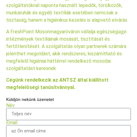
szolgáltatóknál naponta használt lepedők, törölközők,
munkaruhák és egyéb textíliák esetében nemcsak a
tisztaság, hanem a higiénikus kezelés is alapvető elvárás.
A FreshPoint Mosonmagyaróváron vállalja egészségügyi
intézmények textíliáinak mosását, tisztítását és
fertőtlenítését. A szolgáltatás olyan partnerek számára
jelenthet megoldást, akik rendszeres, kiszámítható és
megfelelő higiéniai háttérrel rendelkező mosodai
szolgáltatást keresnek.
Cégünk rendelkezik az ANTSZ által kiállított
megfelelőségi tanúsítvánnyal.
Küldjön nekünk üzenetet
Név
Email