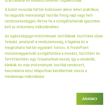
szárításával és előkészítésével foglalkozniuk.
A külső mosodai háttér különösen akkor lehet praktikus,
ha nagyobb mennyiségű textília forog napi vagy heti
rendszerességgel, illetve ha a szolgáltatásnak igazodnia
kell az intézmény működéséhez.
Az egészségügyi intézmények textíliáinak tisztítása olyan
feladat, amelynél a rendszeresség, a higiénia és a
megbízható háttér egyaránt fontos. A FreshPoint
mosonmagyaróvári szolgáltatása a mosást, tisztítást és
fertőtlenítést egy folyamatban kezeli, így a rendelők,
klinikák és más intézmények textíliái rendezett,
használatra kész állapotban kerülhetnek vissza a
mindennapi működésbe.
ÁRAINK