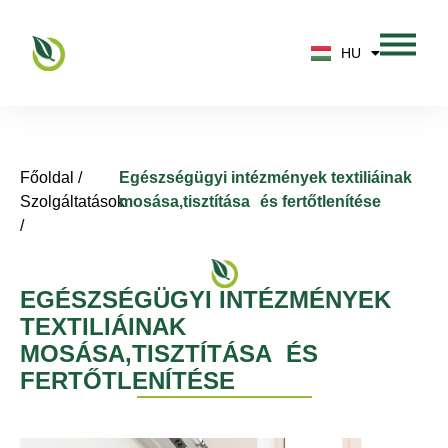
DE
HU
EN
Főoldal /
Egészségügyi intézmények textiliáinak
Szolgáltatások
mosása,tisztítása és fertőtlenítése
/
EGÉSZSÉGÜGYI INTÉZMÉNYEK
TEXTILIÁINAK
MOSÁSA,TISZTÍTÁSA ÉS
FERTŐTLENÍTÉSE