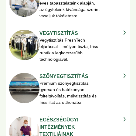
éves tapasztalataink alapján,
az ügyfeleink kívánsága szerint
vasaljuk tökéletesre.
VEGYTISZTÍTÁS
Vegytisztítás FreshTech
eljárással – mélyen tiszta, friss
ruhák a legkorszerűbb
technológiával.
SZŐNYEGTISZTÍTÁS
Prémium szőnyegtisztítás
gyorsan és hatékonyan –
folteltávolítás, mélytisztítás és
friss illat az otthonába.
EGÉSZSÉGÜGYI
INTÉZMÉNYEK
TEXTILIÁINAK