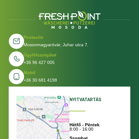
Postacím
Mosonmagyaróvár, Juhar utca 7.
Ügyfélszolgálat
+36 96 427 005
Mobil
+36 30 681 4198
NYITVATARTÁS
Hétfő - Péntek
8:00 - 16:00
Szombat